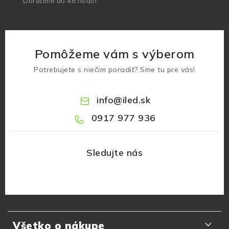
Doručíme do 48 hodín
Pomôžeme vám s výberom
Potrebujete s niečím poradiť? Sme tu pre vás!
info
@
iled.sk
0917 977 936
Z
á
Všetko o nákupe