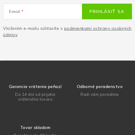
Email
PRIHLÁSIŤ SA
Vložením e-mailu súhlasíte s
podmienkami ochrany osobných
údajov
Garancia vrátenia peňazí
Odborné poradenstvo
Do 14 dní od prijatia
Radi vám poradíme
vráteného tovaru
Tovar skladom