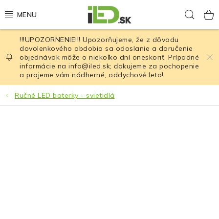
Prejsť
Hľad
na
obsah
!!!UPOZORNENIE!!! Upozorňujeme, že z dôvodu
LED osvetlenie
dovolenkového obdobia sa odoslanie a doručenie
objednávok môže o niekoľko dní oneskoriť. Prípadné
informácie na info@iled.sk; ďakujeme za pochopenie
LED baterky
a prajeme vám nádherné, oddychové leto!
LED čelovky
Ručné LED baterky - svietidlá
Cyklistické osvetlenie
Akumulátory a batérie
Nabíjačky
Nože