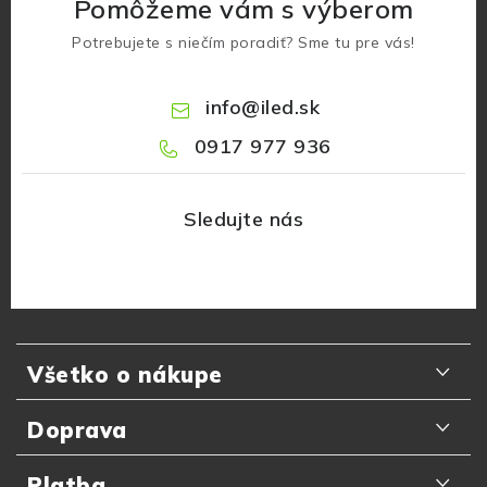
Pomôžeme vám s výberom
Potrebujete s niečím poradiť? Sme tu pre vás!
info
@
iled.sk
0917 977 936
Z
á
Všetko o nákupe
p
ä
Odporúčania zákazníkov
Doprava
t
Najčastejšie otázky
i
Doručenie kuriérom GLS
Platba