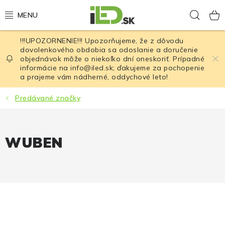
Prejsť
Hľad
na
obsah
!!!UPOZORNENIE!!! Upozorňujeme, že z dôvodu
LED osvetlenie
dovolenkového obdobia sa odoslanie a doručenie
objednávok môže o niekoľko dní oneskoriť. Prípadné
informácie na info@iled.sk; ďakujeme za pochopenie
LED baterky
a prajeme vám nádherné, oddychové leto!
LED čelovky
Predávané značky
Cyklistické osvetlenie
WUBEN
Akumulátory a batérie
Nabíjačky
Nože