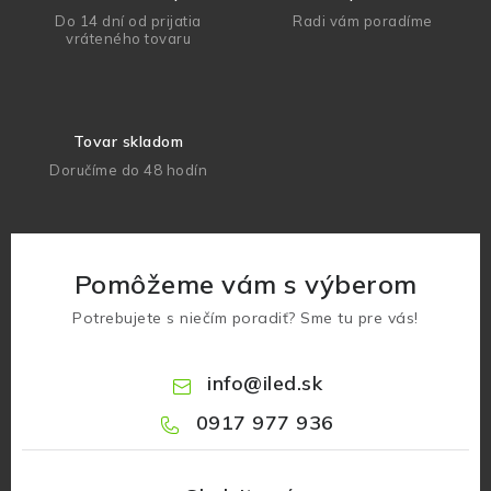
Do 14 dní od prijatia
Radi vám poradíme
vráteného tovaru
Tovar skladom
Doručíme do 48 hodín
Pomôžeme vám s výberom
Potrebujete s niečím poradiť? Sme tu pre vás!
info
@
iled.sk
0917 977 936