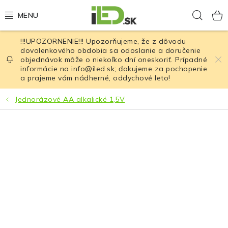
Prejsť
Hľad
na
obsah
!!!UPOZORNENIE!!! Upozorňujeme, že z dôvodu
LED osvetlenie
dovolenkového obdobia sa odoslanie a doručenie
objednávok môže o niekoľko dní oneskoriť. Prípadné
informácie na info@iled.sk; ďakujeme za pochopenie
LED baterky
a prajeme vám nádherné, oddychové leto!
LED čelovky
Jednorázové AA alkalické 1,5V
Cyklistické osvetlenie
Akumulátory a batérie
Nabíjačky
Nože