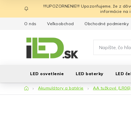
Prejsť
!!!UPOZORNENIE!!! Upozorňujeme, že z dôv
na
informácie na 
obsah
O nás
Veľkoobchod
Obchodné podmienky
LED osvetlenie
LED baterky
LED če
Domov
Akumulátory a batérie
AA tužkové (LR06)