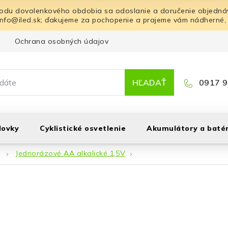
odu dovolenkového obdobia sa odoslanie a doručenie objednáv
info@iled.sk; ďakujeme za pochopenie a prajeme vám nádherné,
Ochrana osobných údajov
Blog
Kontakt
HĽADAŤ
0917 9
lovky
Cyklistické osvetlenie
Akumulátory a batér
Jednorázové AA alkalické 1,5V