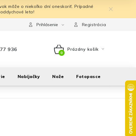
ok môže o niekoľko dní oneskoriť. Prípadné
 oddychové leto!
Prihlásenie
Registrácia
77 936
Prázdny košík
NÁKUPNÝ
KOŠÍK
ie
Nabíjačky
Nože
Fotopasce
Outdoor