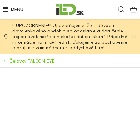
Prejsť
Hľad
na
obsah
!!!UPOZORNENIE!!! Upozorňujeme, že z dôvodu
LED osvetlenie
dovolenkového obdobia sa odoslanie a doručenie
objednávok môže o niekoľko dní oneskoriť. Prípadné
informácie na info@iled.sk; ďakujeme za pochopenie
LED baterky
a prajeme vám nádherné, oddychové leto!
LED čelovky
Čelovky FALCON EYE
Cyklistické osvetlenie
Akumulátory a batérie
Nabíjačky
Nože