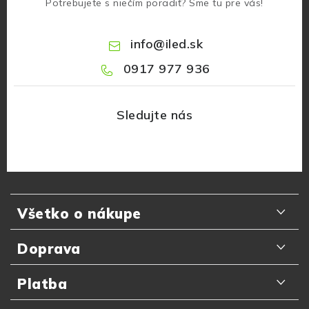
Potrebujete s niečím poradiť? Sme tu pre vás!
info
@
iled.sk
0917 977 936
Z
á
Všetko o nákupe
p
ä
Odporúčania zákazníkov
Doprava
t
Najčastejšie otázky
i
Doručenie kuriérom GLS
Platba
e
Prečo nakupovať u nás
Slovenská pošta