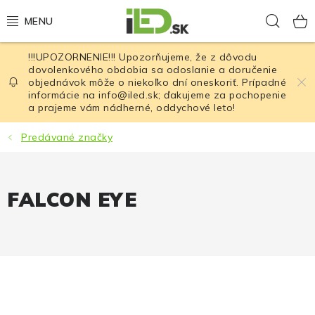
Prejsť
Hľad
na
obsah
!!!UPOZORNENIE!!! Upozorňujeme, že z dôvodu
LED osvetlenie
dovolenkového obdobia sa odoslanie a doručenie
objednávok môže o niekoľko dní oneskoriť. Prípadné
informácie na info@iled.sk; ďakujeme za pochopenie
LED baterky
a prajeme vám nádherné, oddychové leto!
LED čelovky
Predávané značky
Cyklistické osvetlenie
FALCON EYE
Akumulátory a batérie
Nabíjačky
Nože