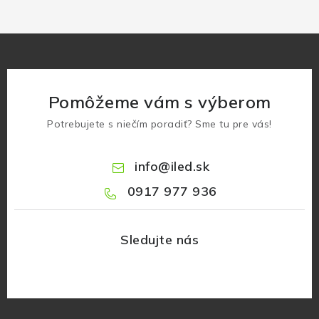
Pomôžeme vám s výberom
Potrebujete s niečím poradiť? Sme tu pre vás!
info
@
iled.sk
0917 977 936
Z