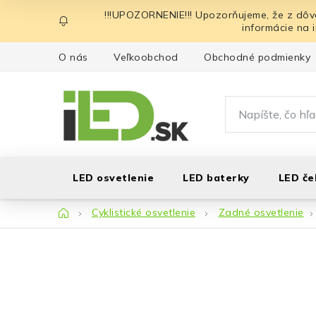
Prejsť
!!!UPOZORNENIE!!! Upozorňujeme, že z dôv
na
informácie na 
obsah
O nás
Veľkoobchod
Obchodné podmienky
LED osvetlenie
LED baterky
LED če
Domov
Cyklistické osvetlenie
Zadné osvetlenie