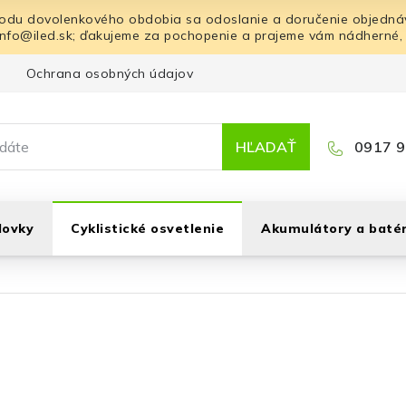
odu dovolenkového obdobia sa odoslanie a doručenie objednáv
info@iled.sk; ďakujeme za pochopenie a prajeme vám nádherné,
Ochrana osobných údajov
Blog
Kontakt
HĽADAŤ
0917 9
lovky
Cyklistické osvetlenie
Akumulátory a batér