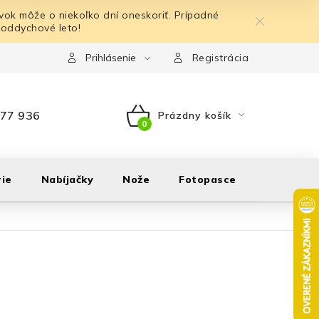
ok môže o niekoľko dní oneskoriť. Prípadné
 oddychové leto!
Prihlásenie
Registrácia
77 936
Prázdny košík
NÁKUPNÝ
KOŠÍK
ie
Nabíjačky
Nože
Fotopasce
Outdoor