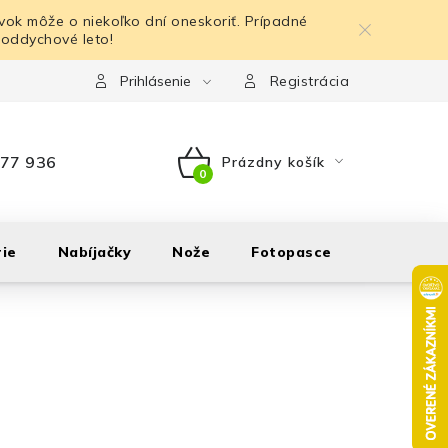
ok môže o niekoľko dní oneskoriť. Prípadné
 oddychové leto!
Prihlásenie
Registrácia
77 936
Prázdny košík
NÁKUPNÝ
KOŠÍK
ie
Nabíjačky
Nože
Fotopasce
Outdoor