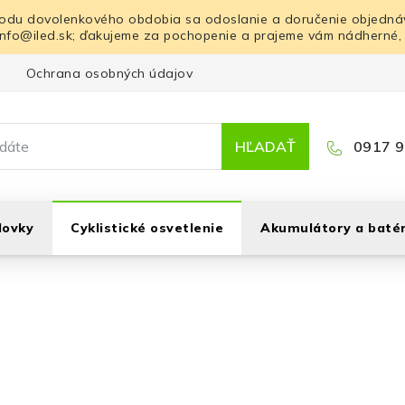
odu dovolenkového obdobia sa odoslanie a doručenie objednáv
info@iled.sk; ďakujeme za pochopenie a prajeme vám nádherné,
Ochrana osobných údajov
Blog
Kontakt
HĽADAŤ
0917 9
lovky
Cyklistické osvetlenie
Akumulátory a batér