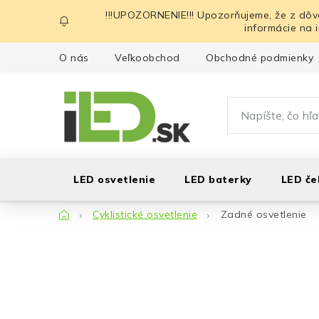
Prejsť
!!!UPOZORNENIE!!! Upozorňujeme, že z dôv
na
informácie na 
obsah
O nás
Veľkoobchod
Obchodné podmienky
LED osvetlenie
LED baterky
LED če
Domov
Cyklistické osvetlenie
Zadné osvetlenie