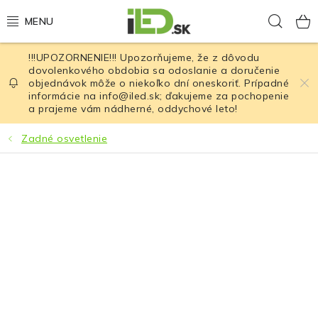
Prejsť
Hľad
na
obsah
!!!UPOZORNENIE!!! Upozorňujeme, že z dôvodu
LED osvetlenie
dovolenkového obdobia sa odoslanie a doručenie
objednávok môže o niekoľko dní oneskoriť. Prípadné
informácie na info@iled.sk; ďakujeme za pochopenie
LED baterky
a prajeme vám nádherné, oddychové leto!
LED čelovky
Zadné osvetlenie
Cyklistické osvetlenie
Akumulátory a batérie
Nabíjačky
Nože