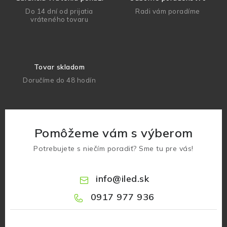
Do 14 dní od prijatia
Radi vám poradíme
vráteného tovaru
Tovar skladom
Doručíme do 48 hodín
Pomôžeme vám s výberom
Potrebujete s niečím poradiť? Sme tu pre vás!
info
@
iled.sk
0917 977 936