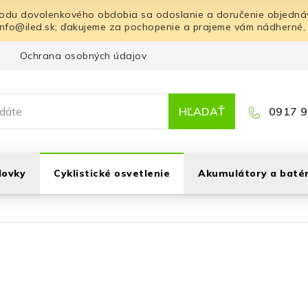
odu dovolenkového obdobia sa odoslanie a doručenie objednáv
info@iled.sk; ďakujeme za pochopenie a prajeme vám nádherné,
Ochrana osobných údajov
Blog
Kontakt
HĽADAŤ
0917 9
lovky
Cyklistické osvetlenie
Akumulátory a batér