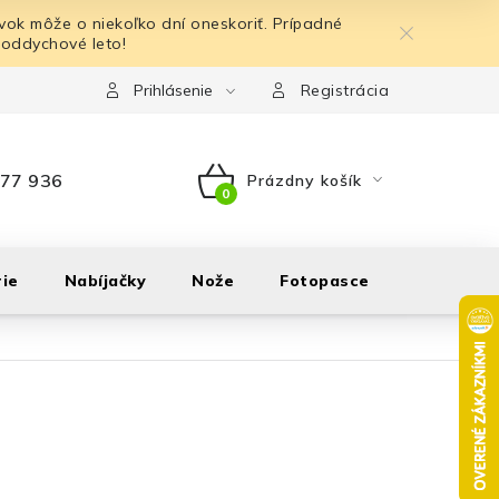
ok môže o niekoľko dní oneskoriť. Prípadné
 oddychové leto!
Prihlásenie
Registrácia
77 936
Prázdny košík
NÁKUPNÝ
KOŠÍK
ie
Nabíjačky
Nože
Fotopasce
Outdoor