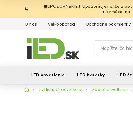
Prejsť
!!!UPOZORNENIE!!! Upozorňujeme, že z dôv
na
informácie na 
obsah
O nás
Veľkoobchod
Obchodné podmienky
LED osvetlenie
LED baterky
LED če
Domov
Cyklistické osvetlenie
Zadné osvetlenie