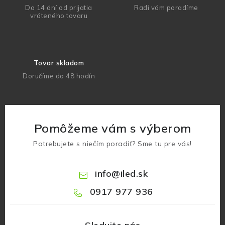
Do 14 dní od prijatia
Radi vám poradíme
vráteného tovaru
Tovar skladom
Doručíme do 48 hodín
Pomôžeme vám s výberom
Potrebujete s niečím poradiť? Sme tu pre vás!
info
@
iled.sk
0917 977 936