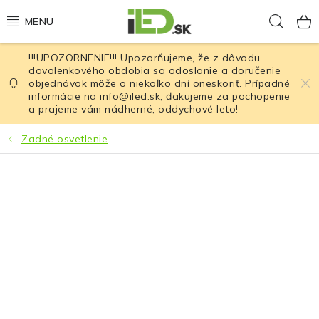
Prejsť
Hľad
na
obsah
!!!UPOZORNENIE!!! Upozorňujeme, že z dôvodu
LED osvetlenie
dovolenkového obdobia sa odoslanie a doručenie
objednávok môže o niekoľko dní oneskoriť. Prípadné
informácie na info@iled.sk; ďakujeme za pochopenie
LED baterky
a prajeme vám nádherné, oddychové leto!
LED čelovky
Zadné osvetlenie
Cyklistické osvetlenie
Akumulátory a batérie
Nabíjačky
Nože