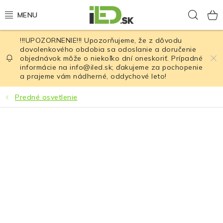
Prejsť
Hľad
na
obsah
!!!UPOZORNENIE!!! Upozorňujeme, že z dôvodu
LED osvetlenie
dovolenkového obdobia sa odoslanie a doručenie
objednávok môže o niekoľko dní oneskoriť. Prípadné
informácie na info@iled.sk; ďakujeme za pochopenie
LED baterky
a prajeme vám nádherné, oddychové leto!
LED čelovky
Predné osvetlenie
Cyklistické osvetlenie
Akumulátory a batérie
Nabíjačky
Nože