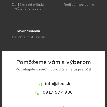
Do 14 dní od prijatia
Radi vám poradíme
vráteného tovaru
Tovar skladom
Doručíme do 48 hodín
Pomôžeme vám s výberom
Potrebujete s niečím poradiť? Sme tu pre vás!
info
@
iled.sk
0917 977 936