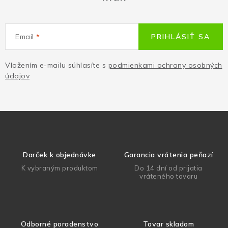
Email
PRIHLÁSIŤ SA
Vložením e-mailu súhlasíte s
podmienkami ochrany osobných
údajov
Darček k objednávke
Garancia vrátenia peňazí
K vybraným produktom
Do 14 dní od prijatia
vráteného tovaru
Odborné poradenstvo
Tovar skladom