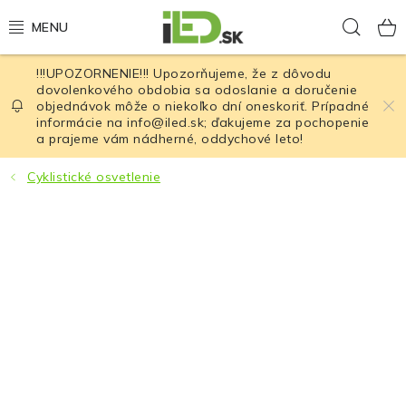
Prejsť
Hľad
na
obsah
!!!UPOZORNENIE!!! Upozorňujeme, že z dôvodu
LED osvetlenie
dovolenkového obdobia sa odoslanie a doručenie
objednávok môže o niekoľko dní oneskoriť. Prípadné
informácie na info@iled.sk; ďakujeme za pochopenie
LED baterky
a prajeme vám nádherné, oddychové leto!
LED čelovky
Cyklistické osvetlenie
Cyklistické osvetlenie
Akumulátory a batérie
Nabíjačky
Nože