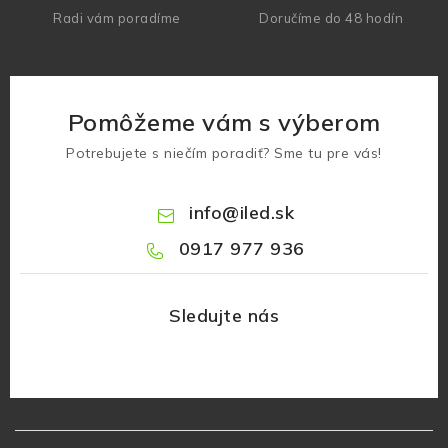
Radi vám poradíme
Doručíme do 48 hodín
Pomôžeme vám s výberom
Potrebujete s niečím poradiť? Sme tu pre vás!
info
@
iled.sk
0917 977 936
Z
á