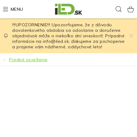
Prejsť
Hľad
na
obsah
!!!UPOZORNENIE!!! Upozorňujeme, že z dôvodu
LED osvetlenie
dovolenkového obdobia sa odoslanie a doručenie
objednávok môže o niekoľko dní oneskoriť. Prípadné
informácie na info@iled.sk; ďakujeme za pochopenie
LED baterky
a prajeme vám nádherné, oddychové leto!
LED čelovky
Predné osvetlenie
Cyklistické osvetlenie
Akumulátory a batérie
Nabíjačky
Nože