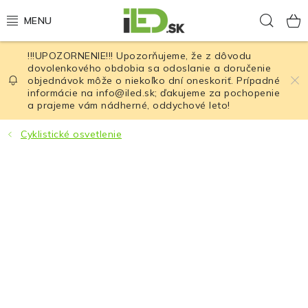
Prejsť
Hľad
na
obsah
!!!UPOZORNENIE!!! Upozorňujeme, že z dôvodu
LED osvetlenie
dovolenkového obdobia sa odoslanie a doručenie
objednávok môže o niekoľko dní oneskoriť. Prípadné
informácie na info@iled.sk; ďakujeme za pochopenie
LED baterky
a prajeme vám nádherné, oddychové leto!
LED čelovky
Cyklistické osvetlenie
Cyklistické osvetlenie
Akumulátory a batérie
Nabíjačky
Nože