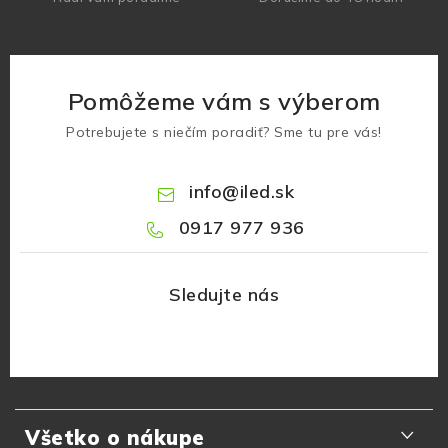
Pomôžeme vám s výberom
Potrebujete s niečím poradiť? Sme tu pre vás!
info
@
iled.sk
0917 977 936
Z
á
Všetko o nákupe
p