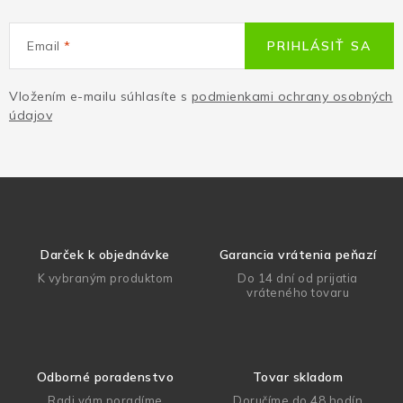
Email
PRIHLÁSIŤ SA
Vložením e-mailu súhlasíte s
podmienkami ochrany osobných
údajov
Darček k objednávke
Garancia vrátenia peňazí
K vybraným produktom
Do 14 dní od prijatia
vráteného tovaru
Odborné poradenstvo
Tovar skladom
Radi vám poradíme
Doručíme do 48 hodín