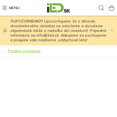
Prejsť
Hľad
na
obsah
!!!UPOZORNENIE!!! Upozorňujeme, že z dôvodu
LED osvetlenie
dovolenkového obdobia sa odoslanie a doručenie
objednávok môže o niekoľko dní oneskoriť. Prípadné
informácie na info@iled.sk; ďakujeme za pochopenie
LED baterky
a prajeme vám nádherné, oddychové leto!
LED čelovky
Predné osvetlenie
Cyklistické osvetlenie
Akumulátory a batérie
Nabíjačky
Nože