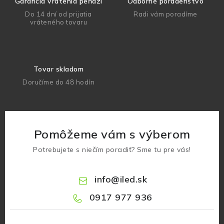
Garancia vrátenia peňazí
Odborné poradenstvo
Do 14 dní od prijatia
Radi vám poradíme
vráteného tovaru
Tovar skladom
Doručíme do 48 hodín
Pomôžeme vám s výberom
Potrebujete s niečím poradiť? Sme tu pre vás!
info
@
iled.sk
0917 977 936