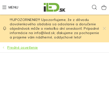
Prejsť
Hľad
na
obsah
!!!UPOZORNENIE!!! Upozorňujeme, že z dôvodu
LED osvetlenie
dovolenkového obdobia sa odoslanie a doručenie
objednávok môže o niekoľko dní oneskoriť. Prípadné
informácie na info@iled.sk; ďakujeme za pochopenie
LED baterky
a prajeme vám nádherné, oddychové leto!
LED čelovky
Predné osvetlenie
Cyklistické osvetlenie
Akumulátory a batérie
Nabíjačky
Nože