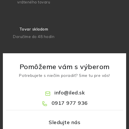
vráteného tovaru
Tovar skladom
Doručíme do 48 hodín
Pomôžeme vám s výberom
Potrebujete s niečím poradiť? Sme tu pre vás!
info
@
iled.sk
0917 977 936