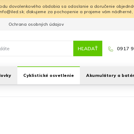
odu dovolenkového obdobia sa odoslanie a doručenie objednáv
info@iled.sk; ďakujeme za pochopenie a prajeme vám nádherné,
Ochrana osobných údajov
Blog
Kontakt
HĽADAŤ
0917 9
lovky
Cyklistické osvetlenie
Akumulátory a batér