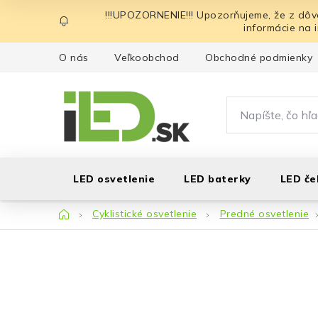
Prejsť
!!!UPOZORNENIE!!! Upozorňujeme, že z dôv
na
informácie na 
obsah
O nás
Veľkoobchod
Obchodné podmienky
LED osvetlenie
LED baterky
LED če
Domov
Cyklistické osvetlenie
Predné osvetlenie