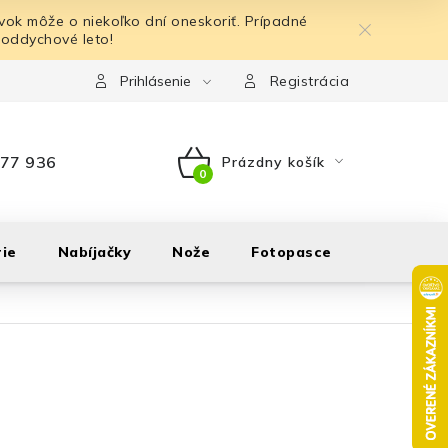
ok môže o niekoľko dní oneskoriť. Prípadné
 oddychové leto!
Prihlásenie
Registrácia
77 936
Prázdny košík
NÁKUPNÝ
KOŠÍK
ie
Nabíjačky
Nože
Fotopasce
Outdoor