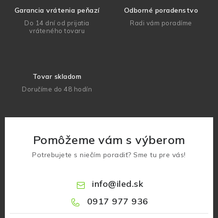
Garancia vrátenia peňazí
Odborné poradenstvo
Do 14 dní od prijatia
Radi vám poradíme
vráteného tovaru
Tovar skladom
Doručíme do 48 hodín
Pomôžeme vám s výberom
Potrebujete s niečím poradiť? Sme tu pre vás!
info
@
iled.sk
0917 977 936