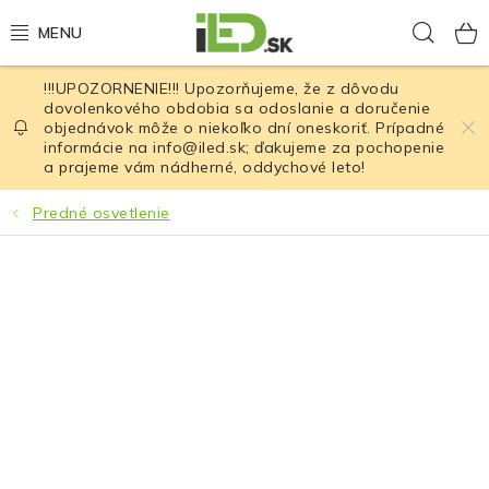
Prejsť
Hľad
na
obsah
!!!UPOZORNENIE!!! Upozorňujeme, že z dôvodu
LED osvetlenie
dovolenkového obdobia sa odoslanie a doručenie
objednávok môže o niekoľko dní oneskoriť. Prípadné
informácie na info@iled.sk; ďakujeme za pochopenie
LED baterky
a prajeme vám nádherné, oddychové leto!
LED čelovky
Predné osvetlenie
Cyklistické osvetlenie
Akumulátory a batérie
Nabíjačky
Nože