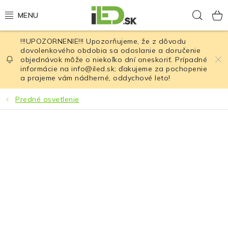
Prejsť
Hľad
na
obsah
!!!UPOZORNENIE!!! Upozorňujeme, že z dôvodu
LED osvetlenie
dovolenkového obdobia sa odoslanie a doručenie
objednávok môže o niekoľko dní oneskoriť. Prípadné
informácie na info@iled.sk; ďakujeme za pochopenie
LED baterky
a prajeme vám nádherné, oddychové leto!
LED čelovky
Predné osvetlenie
Cyklistické osvetlenie
Akumulátory a batérie
Nabíjačky
Nože