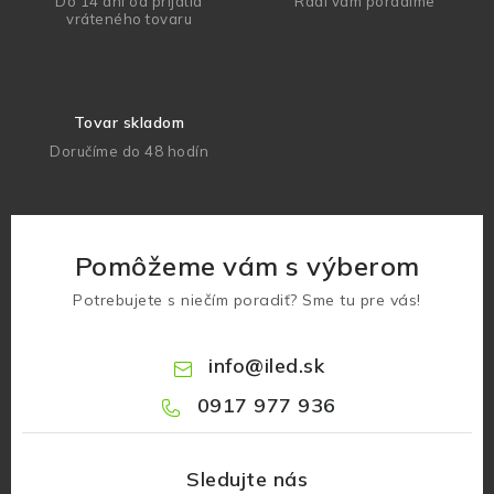
Do 14 dní od prijatia
Radi vám poradíme
vráteného tovaru
Tovar skladom
Doručíme do 48 hodín
Pomôžeme vám s výberom
Potrebujete s niečím poradiť? Sme tu pre vás!
info
@
iled.sk
0917 977 936