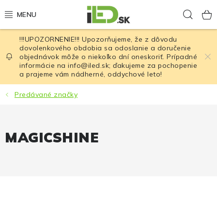
Prejsť
Hľad
na
obsah
!!!UPOZORNENIE!!! Upozorňujeme, že z dôvodu
LED osvetlenie
dovolenkového obdobia sa odoslanie a doručenie
objednávok môže o niekoľko dní oneskoriť. Prípadné
informácie na info@iled.sk; ďakujeme za pochopenie
LED baterky
a prajeme vám nádherné, oddychové leto!
LED čelovky
Predávané značky
Cyklistické osvetlenie
MAGICSHINE
Akumulátory a batérie
Nabíjačky
Nože