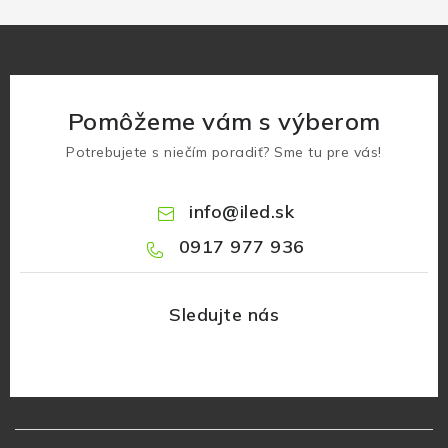
Pomôžeme vám s výberom
Potrebujete s niečím poradiť? Sme tu pre vás!
info
@
iled.sk
0917 977 936
Z
á