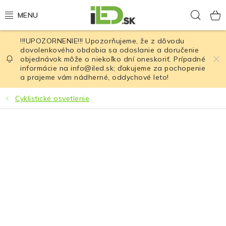
Prejsť
Hľad
na
obsah
!!!UPOZORNENIE!!! Upozorňujeme, že z dôvodu
LED osvetlenie
dovolenkového obdobia sa odoslanie a doručenie
objednávok môže o niekoľko dní oneskoriť. Prípadné
informácie na info@iled.sk; ďakujeme za pochopenie
LED baterky
a prajeme vám nádherné, oddychové leto!
LED čelovky
Cyklistické osvetlenie
Cyklistické osvetlenie
Akumulátory a batérie
Nabíjačky
Nože