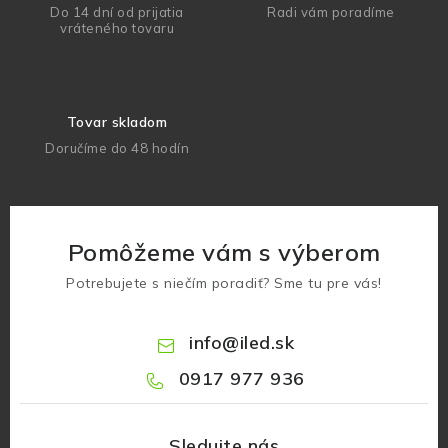
Do 14 dní od prijatia
Radi vám poradíme
vráteného tovaru
Tovar skladom
Doručíme do 48 hodín
Pomôžeme vám s výberom
Potrebujete s niečím poradiť? Sme tu pre vás!
info
@
iled.sk
0917 977 936