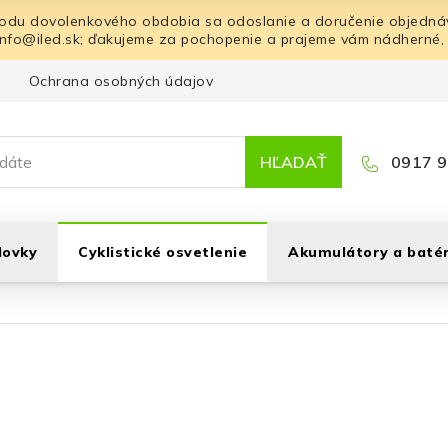
odu dovolenkového obdobia sa odoslanie a doručenie objednáv
info@iled.sk; ďakujeme za pochopenie a prajeme vám nádherné,
Ochrana osobných údajov
Blog
Kontakt
HĽADAŤ
0917 9
lovky
Cyklistické osvetlenie
Akumulátory a batér