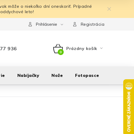
ok môže o niekoľko dní oneskoriť. Prípadné
 oddychové leto!
Prihlásenie
Registrácia
77 936
Prázdny košík
NÁKUPNÝ
KOŠÍK
ie
Nabíjačky
Nože
Fotopasce
Outdoor