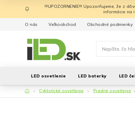
Prejsť
!!!UPOZORNENIE!!! Upozorňujeme, že z dôv
na
informácie na 
obsah
O nás
Veľkoobchod
Obchodné podmienky
LED osvetlenie
LED baterky
LED če
Domov
Cyklistické osvetlenie
Predné osvetlenie