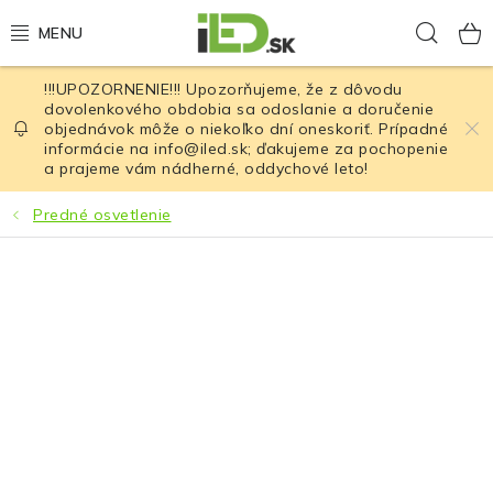
Prejsť
Hľad
na
obsah
!!!UPOZORNENIE!!! Upozorňujeme, že z dôvodu
LED osvetlenie
dovolenkového obdobia sa odoslanie a doručenie
objednávok môže o niekoľko dní oneskoriť. Prípadné
informácie na info@iled.sk; ďakujeme za pochopenie
LED baterky
a prajeme vám nádherné, oddychové leto!
LED čelovky
Predné osvetlenie
Cyklistické osvetlenie
Akumulátory a batérie
Nabíjačky
Nože