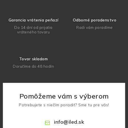
Garancia vrátenia peňazí
Odborné poradenstvo
Do 14 dní od prijatia
Radi vám poradíme
vráteného tovaru
Tovar skladom
Doručíme do 48 hodín
Pomôžeme vám s výberom
Potrebujete s niečím poradiť? Sme tu pre vás!
info
@
iled.sk