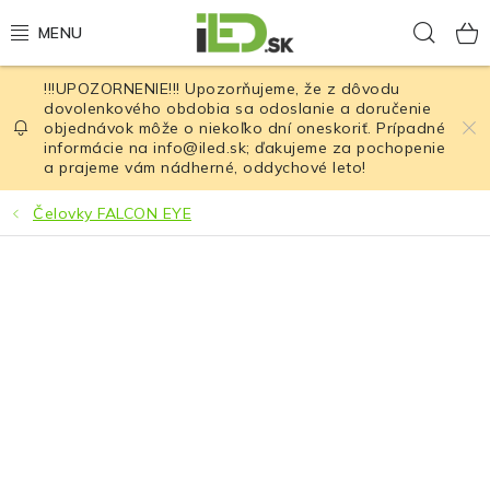
Prejsť
Hľad
na
obsah
!!!UPOZORNENIE!!! Upozorňujeme, že z dôvodu
LED osvetlenie
dovolenkového obdobia sa odoslanie a doručenie
objednávok môže o niekoľko dní oneskoriť. Prípadné
informácie na info@iled.sk; ďakujeme za pochopenie
LED baterky
a prajeme vám nádherné, oddychové leto!
LED čelovky
Čelovky FALCON EYE
Cyklistické osvetlenie
Akumulátory a batérie
Nabíjačky
Nože