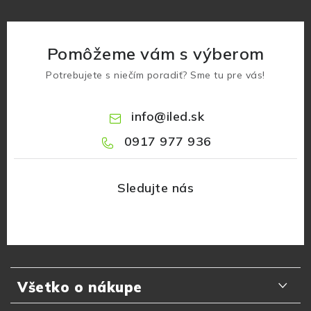
Pomôžeme vám s výberom
Potrebujete s niečím poradiť? Sme tu pre vás!
info
@
iled.sk
0917 977 936
Z
á
Všetko o nákupe
p