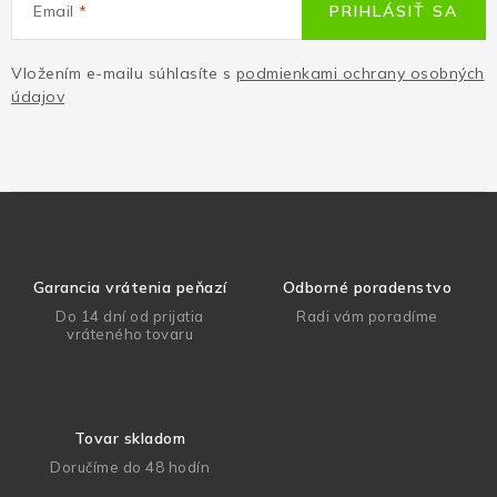
Email
PRIHLÁSIŤ SA
Vložením e-mailu súhlasíte s
podmienkami ochrany osobných
údajov
Garancia vrátenia peňazí
Odborné poradenstvo
Do 14 dní od prijatia
Radi vám poradíme
vráteného tovaru
Tovar skladom
Doručíme do 48 hodín