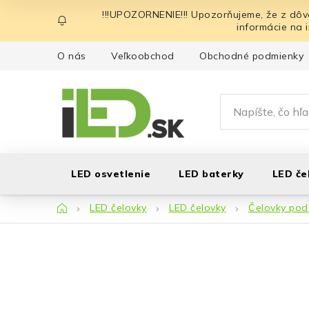
Prejsť
!!!UPOZORNENIE!!! Upozorňujeme, že z dôv
na
informácie na 
obsah
O nás
Veľkoobchod
Obchodné podmienky
LED osvetlenie
LED baterky
LED če
Domov
LED čelovky
LED čelovky
Čelovky pod