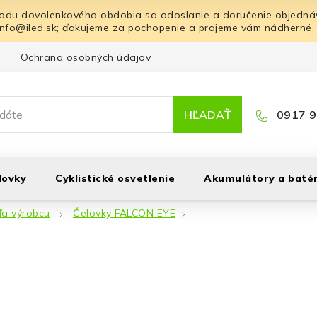
odu dovolenkového obdobia sa odoslanie a doručenie objednáv
info@iled.sk; ďakujeme za pochopenie a prajeme vám nádherné,
Ochrana osobných údajov
Blog
Kontakt
HĽADAŤ
0917 9
lovky
Cyklistické osvetlenie
Akumulátory a batér
ľa výrobcu
Čelovky FALCON EYE