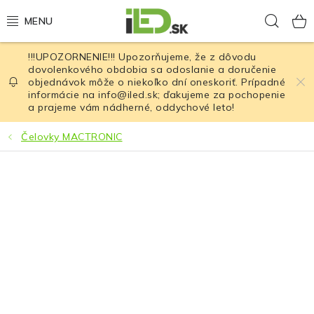
Prejsť
Hľad
na
obsah
!!!UPOZORNENIE!!! Upozorňujeme, že z dôvodu
LED osvetlenie
dovolenkového obdobia sa odoslanie a doručenie
objednávok môže o niekoľko dní oneskoriť. Prípadné
informácie na info@iled.sk; ďakujeme za pochopenie
LED baterky
a prajeme vám nádherné, oddychové leto!
LED čelovky
Čelovky MACTRONIC
Cyklistické osvetlenie
Akumulátory a batérie
Nabíjačky
Nože