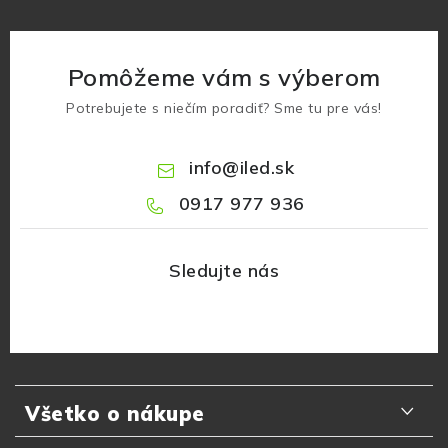
Pomôžeme vám s výberom
Potrebujete s niečím poradiť? Sme tu pre vás!
info
@
iled.sk
0917 977 936
Z
á
Všetko o nákupe
p