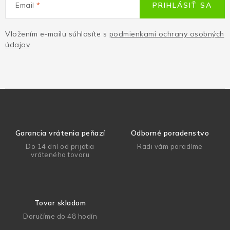
Email
PRIHLÁSIŤ SA
Vložením e-mailu súhlasíte s
podmienkami ochrany osobných
údajov
Garancia vrátenia peňazí
Odborné poradenstvo
Do 14 dní od prijatia
Radi vám poradíme
vráteného tovaru
Tovar skladom
Doručíme do 48 hodín