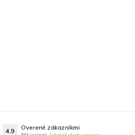
Overené zákazníkmi
4.9
864
recenzií.
Zobraziť všetky recenzie