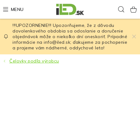
Prejsť
Hľad
na
obsah
!!!UPOZORNENIE!!! Upozorňujeme, že z dôvodu
LED osvetlenie
dovolenkového obdobia sa odoslanie a doručenie
objednávok môže o niekoľko dní oneskoriť. Prípadné
informácie na info@iled.sk; ďakujeme za pochopenie
LED baterky
a prajeme vám nádherné, oddychové leto!
LED čelovky
Čelovky podľa výrobcu
Cyklistické osvetlenie
Akumulátory a batérie
Nabíjačky
Nože