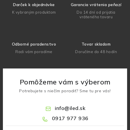
Darček k objednávke
Garancia vrátenia peňazí
K vybraným produktom
Do 14 dní od prijatia
vráteného tovaru
Odborné poradenstvo
Tovar skladom
Radi vám poradíme
Doručíme do 48 hodín
Pomôžeme vám s výberom
Potrebujete s niečím poradiť? Sme tu pre vás!
info
@
iled.sk
0917 977 936