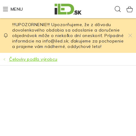
Prejsť
Hľad
na
obsah
!!!UPOZORNENIE!!! Upozorňujeme, že z dôvodu
LED osvetlenie
dovolenkového obdobia sa odoslanie a doručenie
objednávok môže o niekoľko dní oneskoriť. Prípadné
informácie na info@iled.sk; ďakujeme za pochopenie
LED baterky
a prajeme vám nádherné, oddychové leto!
LED čelovky
Čelovky podľa výrobcu
Cyklistické osvetlenie
Akumulátory a batérie
Nabíjačky
Nože