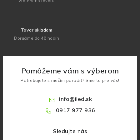
vráteného tovaru
Tovar skladom
Doručíme do 48 hodín
Pomôžeme vám s výberom
Potrebujete s niečím poradiť? Sme tu pre vás!
info
@
iled.sk
0917 977 936