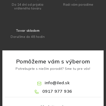
Do 14 dní od prijatia
Radi vám poradíme
vráteného tovaru
Tovar skladom
Doručíme do 48 hodín
Pomôžeme vám s výberom
Potrebujete s niečím poradiť? Sme tu pre vás!
info
@
iled.sk
0917 977 936