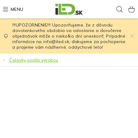
Prejsť
Hľad
na
obsah
!!!UPOZORNENIE!!! Upozorňujeme, že z dôvodu
LED osvetlenie
dovolenkového obdobia sa odoslanie a doručenie
objednávok môže o niekoľko dní oneskoriť. Prípadné
informácie na info@iled.sk; ďakujeme za pochopenie
LED baterky
a prajeme vám nádherné, oddychové leto!
LED čelovky
Čelovky podľa výrobcu
Cyklistické osvetlenie
Akumulátory a batérie
Nabíjačky
Nože