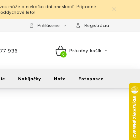
ok môže o niekoľko dní oneskoriť. Prípadné
 oddychové leto!
Prihlásenie
Registrácia
77 936
Prázdny košík
NÁKUPNÝ
KOŠÍK
ie
Nabíjačky
Nože
Fotopasce
Outdoor