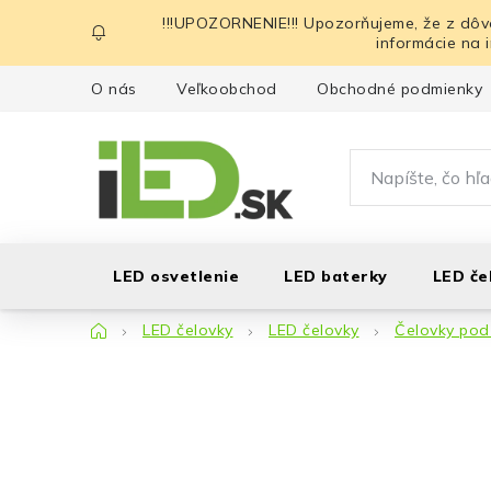
Prejsť
!!!UPOZORNENIE!!! Upozorňujeme, že z dôv
na
informácie na 
obsah
O nás
Veľkoobchod
Obchodné podmienky
LED osvetlenie
LED baterky
LED če
Domov
LED čelovky
LED čelovky
Čelovky pod