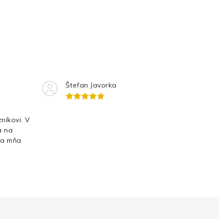
Štefan Javorka
níkovi. V
a na
Za mňa