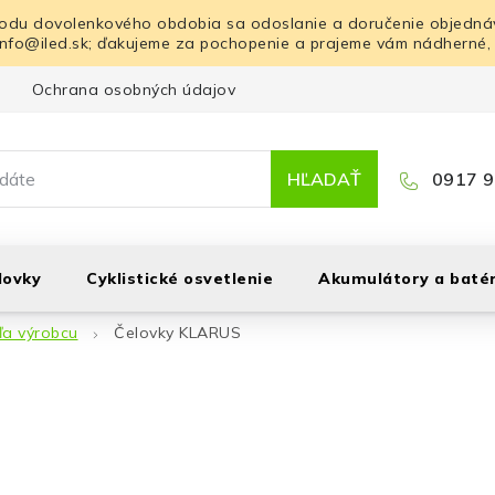
odu dovolenkového obdobia sa odoslanie a doručenie objednáv
info@iled.sk; ďakujeme za pochopenie a prajeme vám nádherné,
Ochrana osobných údajov
Blog
Kontakt
HĽADAŤ
0917 9
lovky
Cyklistické osvetlenie
Akumulátory a batér
ľa výrobcu
Čelovky KLARUS