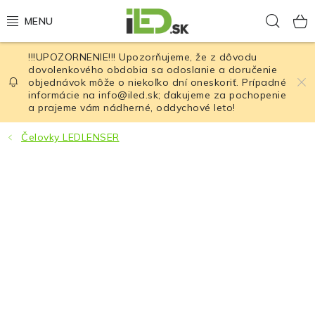
Prejsť
Hľad
na
obsah
!!!UPOZORNENIE!!! Upozorňujeme, že z dôvodu
LED osvetlenie
dovolenkového obdobia sa odoslanie a doručenie
objednávok môže o niekoľko dní oneskoriť. Prípadné
informácie na info@iled.sk; ďakujeme za pochopenie
LED baterky
a prajeme vám nádherné, oddychové leto!
LED čelovky
Čelovky LEDLENSER
Cyklistické osvetlenie
Akumulátory a batérie
Nabíjačky
Nože