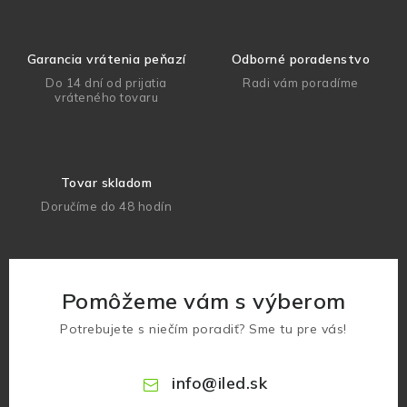
Garancia vrátenia peňazí
Odborné poradenstvo
Do 14 dní od prijatia
Radi vám poradíme
vráteného tovaru
Tovar skladom
Doručíme do 48 hodín
Pomôžeme vám s výberom
Potrebujete s niečím poradiť? Sme tu pre vás!
info
@
iled.sk