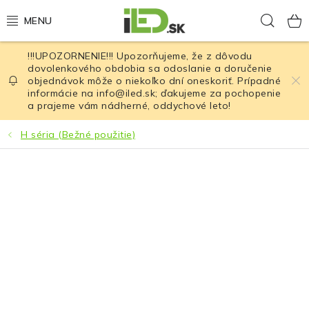
Prejsť
Hľad
na
obsah
!!!UPOZORNENIE!!! Upozorňujeme, že z dôvodu
LED osvetlenie
dovolenkového obdobia sa odoslanie a doručenie
objednávok môže o niekoľko dní oneskoriť. Prípadné
informácie na info@iled.sk; ďakujeme za pochopenie
LED baterky
a prajeme vám nádherné, oddychové leto!
LED čelovky
H séria (Bežné použitie)
Cyklistické osvetlenie
Akumulátory a batérie
Nabíjačky
Nože