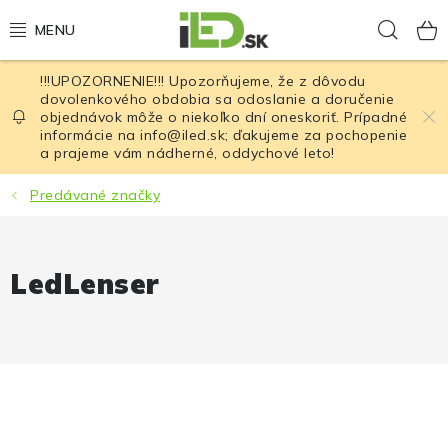
Prejsť
Hľad
na
obsah
!!!UPOZORNENIE!!! Upozorňujeme, že z dôvodu
LED osvetlenie
dovolenkového obdobia sa odoslanie a doručenie
objednávok môže o niekoľko dní oneskoriť. Prípadné
informácie na info@iled.sk; ďakujeme za pochopenie
LED baterky
a prajeme vám nádherné, oddychové leto!
LED čelovky
Predávané značky
Cyklistické osvetlenie
LedLenser
Akumulátory a batérie
Nabíjačky
Nože