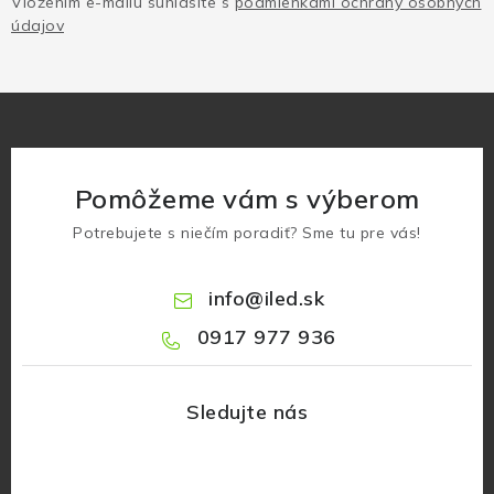
Vložením e-mailu súhlasíte s
podmienkami ochrany osobných
údajov
Pomôžeme vám s výberom
Potrebujete s niečím poradiť? Sme tu pre vás!
info
@
iled.sk
0917 977 936