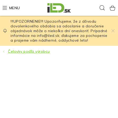
Prejsť
Hľad
na
obsah
!!!UPOZORNENIE!!! Upozorňujeme, že z dôvodu
LED osvetlenie
dovolenkového obdobia sa odoslanie a doručenie
objednávok môže o niekoľko dní oneskoriť. Prípadné
informácie na info@iled.sk; ďakujeme za pochopenie
LED baterky
a prajeme vám nádherné, oddychové leto!
LED čelovky
Čelovky podľa výrobcu
Cyklistické osvetlenie
Akumulátory a batérie
Nabíjačky
Nože