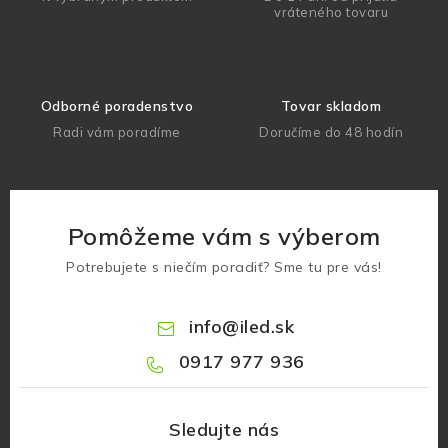
vráteného tovaru
Odborné poradenstvo
Tovar skladom
Radi vám poradíme
Doručíme do 48 hodín
Pomôžeme vám s výberom
Potrebujete s niečím poradiť? Sme tu pre vás!
info
@
iled.sk
0917 977 936