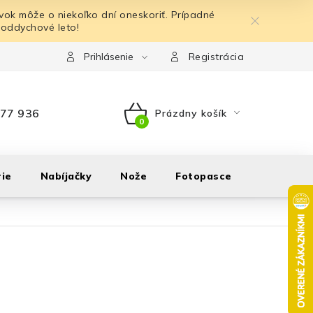
ok môže o niekoľko dní oneskoriť. Prípadné
 oddychové leto!
Prihlásenie
Registrácia
77 936
Prázdny košík
NÁKUPNÝ
KOŠÍK
ie
Nabíjačky
Nože
Fotopasce
Outdoor