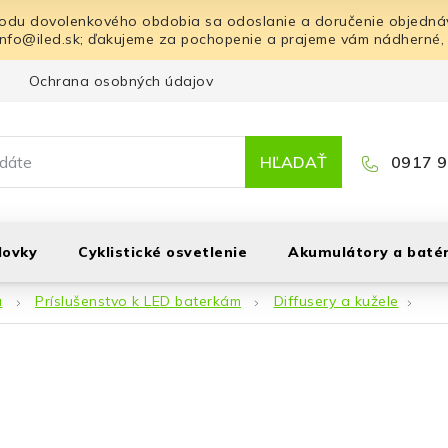
odu dovolenkového obdobia sa odoslanie a doručenie objednáv
info@iled.sk; ďakujeme za pochopenie a prajeme vám nádherné,
Ochrana osobných údajov
Blog
Kontakt
HĽADAŤ
0917 9
lovky
Cyklistické osvetlenie
Akumulátory a batér
á
Príslušenstvo k LED baterkám
Diffusery a kužele