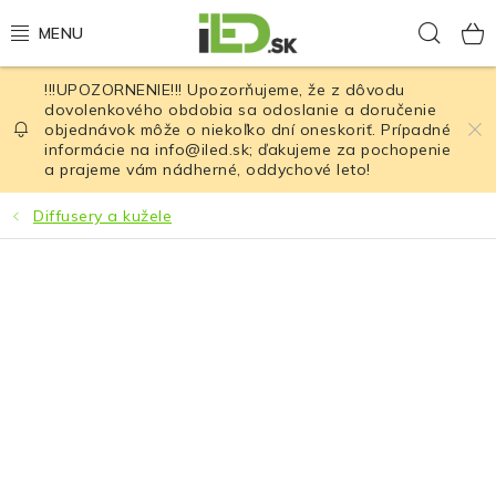
Prejsť
Hľad
na
obsah
!!!UPOZORNENIE!!! Upozorňujeme, že z dôvodu
LED osvetlenie
dovolenkového obdobia sa odoslanie a doručenie
objednávok môže o niekoľko dní oneskoriť. Prípadné
informácie na info@iled.sk; ďakujeme za pochopenie
LED baterky
a prajeme vám nádherné, oddychové leto!
LED čelovky
Diffusery a kužele
Cyklistické osvetlenie
Akumulátory a batérie
Nabíjačky
Nože