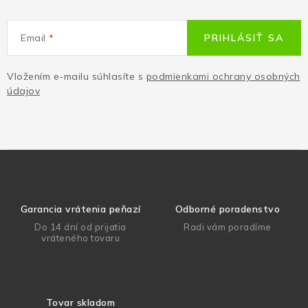
Email
PRIHLÁSIŤ SA
Vložením e-mailu súhlasíte s
podmienkami ochrany osobných
údajov
Garancia vrátenia peňazí
Odborné poradenstvo
Do 14 dní od prijatia
Radi vám poradíme
vráteného tovaru
Tovar skladom