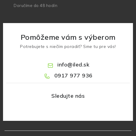
Doručíme do 48 hodín
Pomôžeme vám s výberom
Potrebujete s niečím poradiť? Sme tu pre vás!
info
@
iled.sk
0917 977 936
Z
á