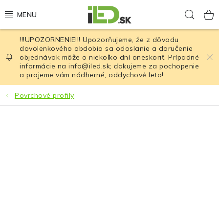
Prejsť
Hľad
na
obsah
!!!UPOZORNENIE!!! Upozorňujeme, že z dôvodu
LED osvetlenie
dovolenkového obdobia sa odoslanie a doručenie
objednávok môže o niekoľko dní oneskoriť. Prípadné
informácie na info@iled.sk; ďakujeme za pochopenie
LED baterky
a prajeme vám nádherné, oddychové leto!
LED čelovky
Povrchové profily
Cyklistické osvetlenie
Akumulátory a batérie
Nabíjačky
Nože