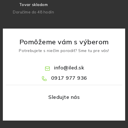
Tovar skladom
Doručíme do 48 hodín
Pomôžeme vám s výberom
Potrebujete s niečím poradiť? Sme tu pre vás!
info
@
iled.sk
0917 977 936
Z