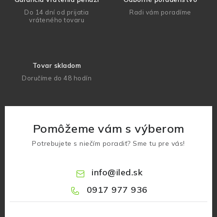
Do 14 dní od prijatia
Radi vám poradíme
vráteného tovaru
Tovar skladom
Doručíme do 48 hodín
Pomôžeme vám s výberom
Potrebujete s niečím poradiť? Sme tu pre vás!
info
@
iled.sk
0917 977 936