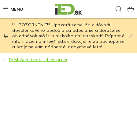
Prejsť
Hľad
na
obsah
!!!UPOZORNENIE!!! Upozorňujeme, že z dôvodu
LED osvetlenie
dovolenkového obdobia sa odoslanie a doručenie
objednávok môže o niekoľko dní oneskoriť. Prípadné
informácie na info@iled.sk; ďakujeme za pochopenie
LED baterky
a prajeme vám nádherné, oddychové leto!
LED čelovky
Príslušenstvo k reflektorom
Cyklistické osvetlenie
Akumulátory a batérie
Nabíjačky
Nože