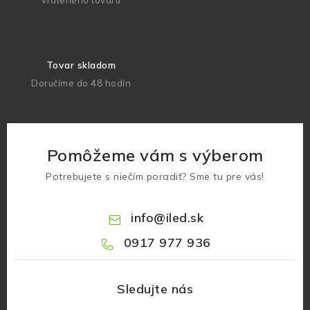
vráteného tovaru
Tovar skladom
Doručíme do 48 hodín
Pomôžeme vám s výberom
Potrebujete s niečím poradiť? Sme tu pre vás!
info
@
iled.sk
0917 977 936