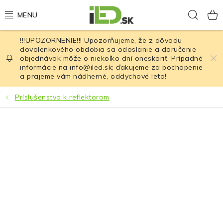
Prejsť
Hľad
na
obsah
!!!UPOZORNENIE!!! Upozorňujeme, že z dôvodu
LED osvetlenie
dovolenkového obdobia sa odoslanie a doručenie
objednávok môže o niekoľko dní oneskoriť. Prípadné
informácie na info@iled.sk; ďakujeme za pochopenie
LED baterky
a prajeme vám nádherné, oddychové leto!
LED čelovky
Príslušenstvo k reflektorom
Cyklistické osvetlenie
Akumulátory a batérie
Nabíjačky
Nože