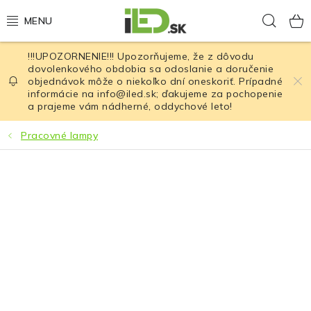
Prejsť
Hľad
na
obsah
!!!UPOZORNENIE!!! Upozorňujeme, že z dôvodu
LED osvetlenie
dovolenkového obdobia sa odoslanie a doručenie
objednávok môže o niekoľko dní oneskoriť. Prípadné
informácie na info@iled.sk; ďakujeme za pochopenie
LED baterky
a prajeme vám nádherné, oddychové leto!
LED čelovky
Pracovné lampy
Cyklistické osvetlenie
Akumulátory a batérie
Nabíjačky
Nože