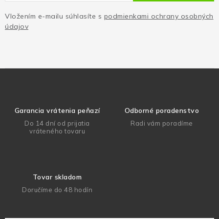
Vložením e-mailu súhlasíte s
podmienkami ochrany osobných
údajov
Garancia vrátenia peňazí
Odborné poradenstvo
Do 14 dní od prijatia
Radi vám poradíme
vráteného tovaru
Tovar skladom
Doručíme do 48 hodín