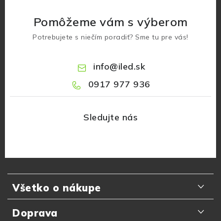
Pomôžeme vám s výberom
Potrebujete s niečím poradiť? Sme tu pre vás!
info
@
iled.sk
0917 977 936
Z
á
Všetko o nákupe
p
ä
Odporúčania zákazníkov
Doprava
t