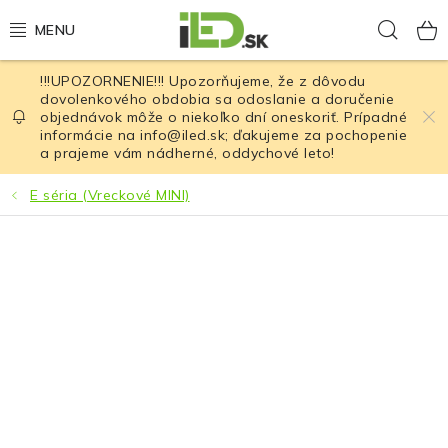
Prejsť
Hľad
na
obsah
!!!UPOZORNENIE!!! Upozorňujeme, že z dôvodu
LED osvetlenie
dovolenkového obdobia sa odoslanie a doručenie
objednávok môže o niekoľko dní oneskoriť. Prípadné
informácie na info@iled.sk; ďakujeme za pochopenie
LED baterky
a prajeme vám nádherné, oddychové leto!
LED čelovky
E séria (Vreckové MINI)
Cyklistické osvetlenie
Akumulátory a batérie
Nabíjačky
Nože