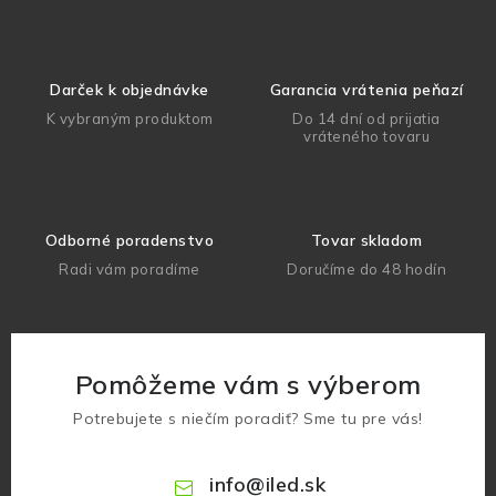
Darček k objednávke
Garancia vrátenia peňazí
K vybraným produktom
Do 14 dní od prijatia
vráteného tovaru
Odborné poradenstvo
Tovar skladom
Radi vám poradíme
Doručíme do 48 hodín
Pomôžeme vám s výberom
Potrebujete s niečím poradiť? Sme tu pre vás!
info
@
iled.sk