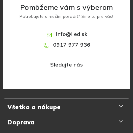
Pomôžeme vám s výberom
Potrebujete s niečím poradiť? Sme tu pre vás!
info
@
iled.sk
0917 977 936
Z
á
Všetko o nákupe
p
ä
Odporúčania zákazníkov
Doprava
t
Najčastejšie otázky