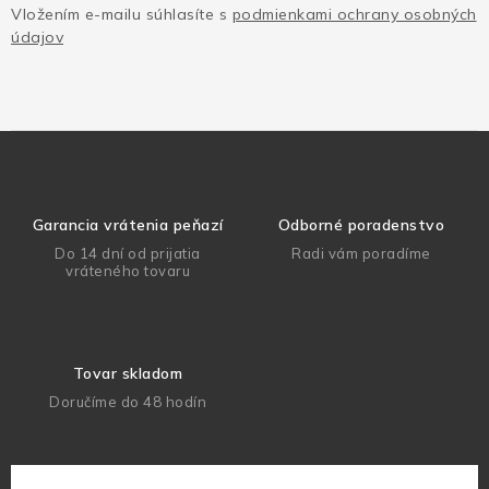
Vložením e-mailu súhlasíte s
podmienkami ochrany osobných
údajov
Garancia vrátenia peňazí
Odborné poradenstvo
Do 14 dní od prijatia
Radi vám poradíme
vráteného tovaru
Tovar skladom
Doručíme do 48 hodín