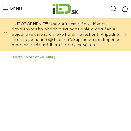
Prejsť
Hľad
na
obsah
!!!UPOZORNENIE!!! Upozorňujeme, že z dôvodu
LED osvetlenie
dovolenkového obdobia sa odoslanie a doručenie
objednávok môže o niekoľko dní oneskoriť. Prípadné
informácie na info@iled.sk; ďakujeme za pochopenie
LED baterky
a prajeme vám nádherné, oddychové leto!
LED čelovky
E séria (Vreckové MINI)
Cyklistické osvetlenie
Akumulátory a batérie
Nabíjačky
Nože