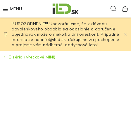
Prejsť
Hľad
na
obsah
!!!UPOZORNENIE!!! Upozorňujeme, že z dôvodu
LED osvetlenie
dovolenkového obdobia sa odoslanie a doručenie
objednávok môže o niekoľko dní oneskoriť. Prípadné
informácie na info@iled.sk; ďakujeme za pochopenie
LED baterky
a prajeme vám nádherné, oddychové leto!
LED čelovky
E séria (Vreckové MINI)
Cyklistické osvetlenie
Akumulátory a batérie
Nabíjačky
Nože