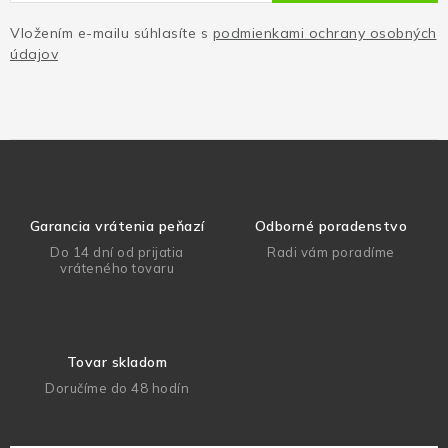
Vložením e-mailu súhlasíte s
podmienkami ochrany osobných
údajov
Garancia vrátenia peňazí
Odborné poradenstvo
Do 14 dní od prijatia
Radi vám poradíme
vráteného tovaru
Tovar skladom
Doručíme do 48 hodín