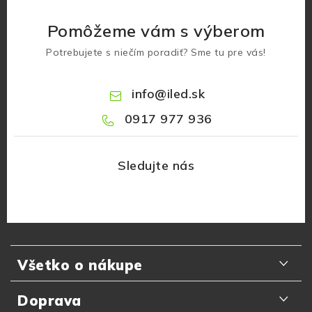
Pomôžeme vám s výberom
Potrebujete s niečím poradiť? Sme tu pre vás!
info
@
iled.sk
0917 977 936
Z
á
Všetko o nákupe
p
ä
Odporúčania zákazníkov
Doprava
t