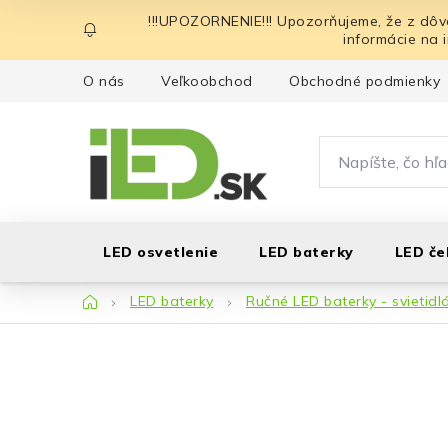
Prejsť
!!!UPOZORNENIE!!! Upozorňujeme, že z dôv
na
informácie na 
obsah
O nás
Veľkoobchod
Obchodné podmienky
LED osvetlenie
LED baterky
LED če
Domov
LED baterky
Ručné LED baterky - svietidl