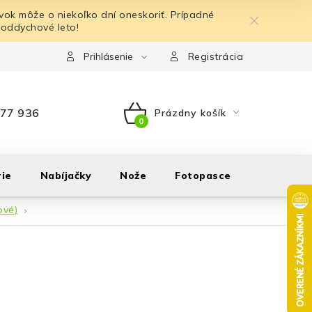
ok môže o niekoľko dní oneskoriť. Prípadné
 oddychové leto!
Prihlásenie
Registrácia
77 936
Prázdny košík
NÁKUPNÝ
KOŠÍK
ie
Nabíjačky
Nože
Fotopasce
Outdoor
ové)