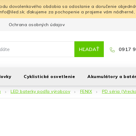
odu dovolenkového obdobia sa odoslanie a doručenie objednáv
info@iled.sk; ďakujeme za pochopenie a prajeme vám nádherné,
Ochrana osobných údajov
Blog
Kontakt
HĽADAŤ
0917 9
lovky
Cyklistické osvetlenie
Akumulátory a batér
á
LED baterky podľa výrobcov
FENIX
PD séria (Vreck