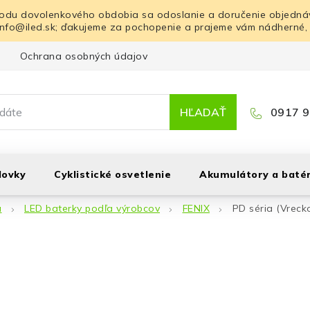
odu dovolenkového obdobia sa odoslanie a doručenie objednáv
info@iled.sk; ďakujeme za pochopenie a prajeme vám nádherné,
Ochrana osobných údajov
Blog
Kontakt
HĽADAŤ
0917 9
lovky
Cyklistické osvetlenie
Akumulátory a batér
á
LED baterky podľa výrobcov
FENIX
PD séria (Vreck