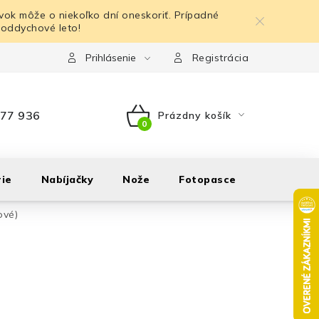
ok môže o niekoľko dní oneskoriť. Prípadné
 oddychové leto!
Prihlásenie
Registrácia
77 936
Prázdny košík
NÁKUPNÝ
KOŠÍK
ie
Nabíjačky
Nože
Fotopasce
Outdoor
ové)