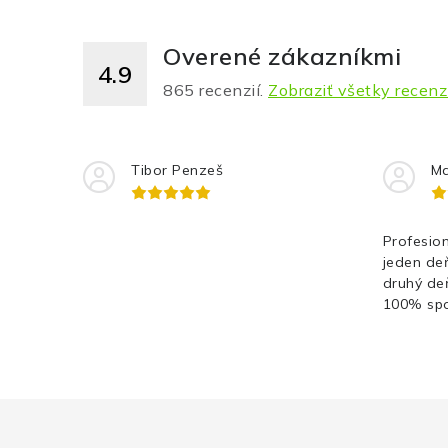
Overené zákazníkmi
4.9
865
recenzií.
Zobraziť všetky recenz
Tibor Penzeš
Ma
Profesion
jeden de
druhý de
100% spo