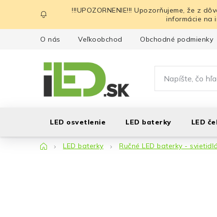
Prejsť
!!!UPOZORNENIE!!! Upozorňujeme, že z dôv
na
informácie na 
obsah
O nás
Veľkoobchod
Obchodné podmienky
LED osvetlenie
LED baterky
LED če
Domov
LED baterky
Ručné LED baterky - svietidl