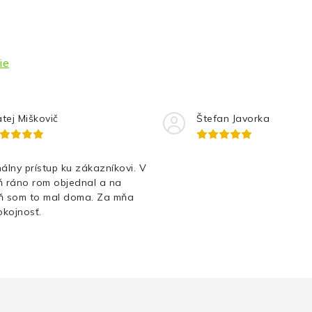
ie
tej Miškovič
Štefan Javorka
álny prístup ku zákazníkovi. V
ň ráno rom objednal a na
ň som to mal doma. Za mňa
kojnosť.