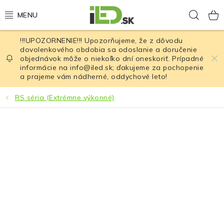
Prejsť
Hľad
na
obsah
!!!UPOZORNENIE!!! Upozorňujeme, že z dôvodu
LED osvetlenie
dovolenkového obdobia sa odoslanie a doručenie
objednávok môže o niekoľko dní oneskoriť. Prípadné
informácie na info@iled.sk; ďakujeme za pochopenie
LED baterky
a prajeme vám nádherné, oddychové leto!
LED čelovky
RS séria (Extrémne výkonné)
Cyklistické osvetlenie
Akumulátory a batérie
Nabíjačky
Nože