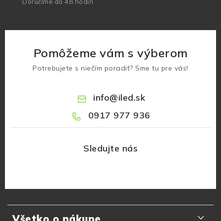
Doručíme do 48 hodín
Pomôžeme vám s výberom
Potrebujete s niečím poradiť? Sme tu pre vás!
info
@
iled.sk
0917 977 936
Z
á
Všetko o nákupe