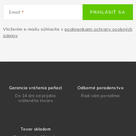
Email
PRIHLÁSIŤ SA
Vložením e-mailu súhlasíte s
podmienkami ochrany osobných
údajov
Garancia vrátenia peňazí
Odborné poradenstvo
Do 14 dní od prijatia
Radi vám poradíme
vráteného tovaru
Tovar skladom