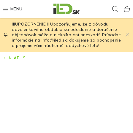
Prejsť
Hľad
na
obsah
!!!UPOZORNENIE!!! Upozorňujeme, že z dôvodu
LED osvetlenie
dovolenkového obdobia sa odoslanie a doručenie
objednávok môže o niekoľko dní oneskoriť. Prípadné
informácie na info@iled.sk; ďakujeme za pochopenie
LED baterky
a prajeme vám nádherné, oddychové leto!
LED čelovky
KLARUS
Cyklistické osvetlenie
Akumulátory a batérie
Nabíjačky
Nože