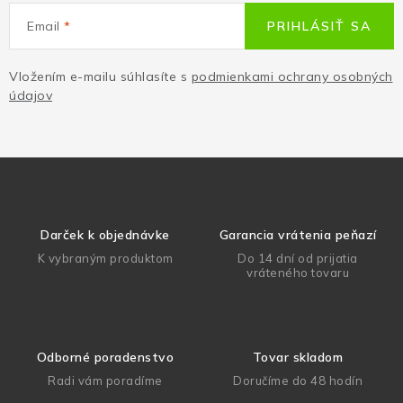
Email
PRIHLÁSIŤ SA
Vložením e-mailu súhlasíte s
podmienkami ochrany osobných
údajov
Darček k objednávke
Garancia vrátenia peňazí
K vybraným produktom
Do 14 dní od prijatia
vráteného tovaru
Odborné poradenstvo
Tovar skladom
Radi vám poradíme
Doručíme do 48 hodín