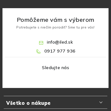
Pomôžeme vám s výberom
Potrebujete s niečím poradiť? Sme tu pre vás!
info
@
iled.sk
0917 977 936
Z
á
Všetko o nákupe
p