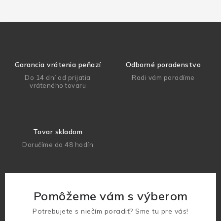
Garancia vrátenia peňazí
Odborné poradenstvo
Do 14 dní od prijatia
Radi vám poradíme
vráteného tovaru
Tovar skladom
Doručíme do 48 hodín
Pomôžeme vám s výberom
Potrebujete s niečím poradiť? Sme tu pre vás!