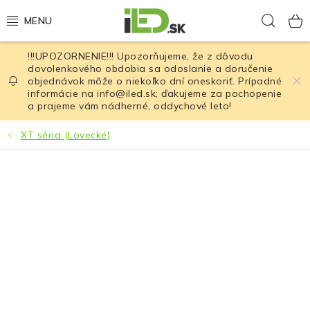
Prejsť
Hľad
na
obsah
!!!UPOZORNENIE!!! Upozorňujeme, že z dôvodu
LED osvetlenie
dovolenkového obdobia sa odoslanie a doručenie
objednávok môže o niekoľko dní oneskoriť. Prípadné
informácie na info@iled.sk; ďakujeme za pochopenie
LED baterky
a prajeme vám nádherné, oddychové leto!
LED čelovky
XT séria (Lovecké)
Cyklistické osvetlenie
Akumulátory a batérie
Nabíjačky
Nože